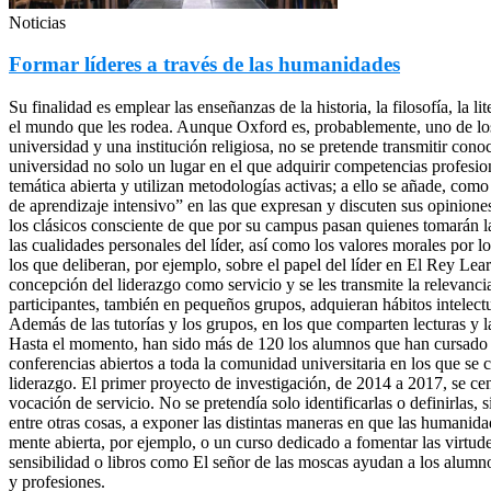
Noticias
Formar líderes a través de las humanidades
Su finalidad es emplear las enseñanzas de la historia, la filosofía, la 
el mundo que les rodea. Aunque Oxford es, probablemente, uno de los 
universidad y una institución religiosa, no se pretende transmitir con
universidad no solo un lugar en el que adquirir competencias profesi
temática abierta y utilizan metodologías activas; a ello se añade, co
de aprendizaje intensivo” en las que expresan y discuten sus opinione
los clásicos consciente de que por su campus pasan quienes tomarán l
las cualidades personales del líder, así como los valores morales por 
los que deliberan, por ejemplo, sobre el papel del líder en El Rey Lear 
concepción del liderazgo como servicio y se les transmite la relevanc
participantes, también en pequeños grupos, adquieran hábitos intelect
Además de las tutorías y los grupos, en los que comparten lecturas 
Hasta el momento, han sido más de 120 los alumnos que han cursado el
conferencias abiertos a toda la comunidad universitaria en los que se
liderazgo. El primer proyecto de investigación, de 2014 a 2017, se cen
vocación de servicio. No se pretendía solo identificarlas o definirlas, 
entre otras cosas, a exponer las distintas maneras en que las humanidad
mente abierta, por ejemplo, o un curso dedicado a fomentar las virtudes
sensibilidad o libros como El señor de las moscas ayudan a los alumn
y profesiones.