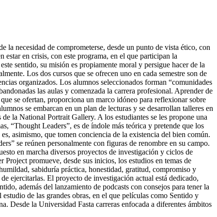
cia de la necesidad de comprometerse, desde un punto de vista ético, con
tar en crisis, con este programa, en el que participan la
n este sentido, su misión es propiamente moral y persigue hacer de la
ualmente. Los dos cursos que se ofrecen uno en cada semestre son de
nferencias organizados. Los alumnos seleccionados forman “comunidades
 abandonadas las aulas y comenzada la carrera profesional. Aprender de
 que se ofertan, proporciona un marco idóneo para reflexionar sobre
alumnos se embarcan en un plan de lecturas y se desarrollan talleres en
s de la National Portrait Gallery. A los estudiantes se les propone una
mas, “Thought Leaders”, es de índole más teórica y pretende que los
a es, asimismo, que tomen conciencia de la existencia del bien común.
aders” se reúnen personalmente con figuras de renombre en su campo.
esto en marcha diversos proyectos de investigación y ciclos de
r Project promueve, desde sus inicios, los estudios en temas de
 humildad, sabiduría práctica, honestidad, gratitud, compromiso y
 de ejercitarlas. El proyecto de investigación actual está dedicado,
 sentido, además del lanzamiento de podcasts con consejos para tener la
el estudio de las grandes obras, en el que películas como Sentido y
na. Desde la Universidad Fasta carreras enfocada a diferentes ámbitos