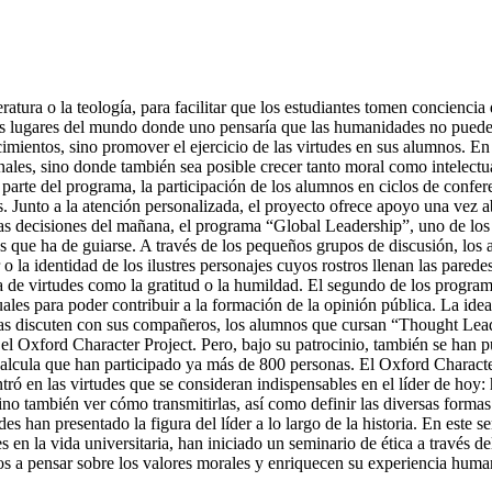
literatura o la teología, para facilitar que los estudiantes tomen concien
lugares del mundo donde uno pensaría que las humanidades no pueden es
ocimientos, sino promover el ejercicio de las virtudes en sus alumnos. E
onales, sino donde también sea posible crecer tanto moral como intelect
mo parte del programa, la participación de los alumnos en ciclos de co
s. Junto a la atención personalizada, el proyecto ofrece apoyo una vez
as decisiones del mañana, el programa “Global Leadership”, uno de los
los que ha de guiarse. A través de los pequeños grupos de discusión, los 
o la identidad de los ilustres personajes cuyos rostros llenan las parede
ia de virtudes como la gratitud o la humildad. El segundo de los progra
uales para poder contribuir a la formación de la opinión pública. La ide
y las discuten con sus compañeros, los alumnos que cursan “Thought Le
 Oxford Character Project. Pero, bajo su patrocinio, también se han pu
 calcula que han participado ya más de 800 personas. El Oxford Characte
tró en las virtudes que se consideran indispensables en el líder de hoy:
sino también ver cómo transmitirlas, así como definir las diversas formas
es han presentado la figura del líder a lo largo de la historia. En este
 en la vida universitaria, han iniciado un seminario de ética a través d
os a pensar sobre los valores morales y enriquecen su experiencia huma