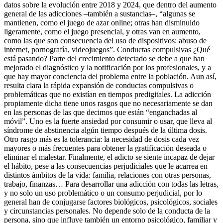
datos sobre la evolución entre 2018 y 2024, que dentro del aumento
general de las adicciones –también a sustancias–, “algunas se
mantienen, como el juego de azar online; otras han disminuido
ligeramente, como el juego presencial, y otras van en aumento,
como las que son consecuencia del uso de dispositivos: abuso de
internet, pornografía, videojuegos”. Conductas compulsivas ¿Qué
está pasando? Parte del crecimiento detectado se debe a que han
mejorado el diagnóstico y la notificación por los profesionales, y a
que hay mayor conciencia del problema entre la población. Aun así,
resulta clara la rápida expansión de conductas compulsivas o
problemáticas que no existían en tiempos predigitales. La adicción
propiamente dicha tiene unos rasgos que no necesariamente se dan
en las personas de las que decimos que están “enganchadas al
móvil”. Uno es la fuerte ansiedad por consumir o usar, que lleva al
síndrome de abstinencia algún tiempo después de la última dosis.
Otro rasgo más es la tolerancia: la necesidad de dosis cada vez
mayores o más frecuentes para obtener la gratificación deseada o
eliminar el malestar. Finalmente, el adicto se siente incapaz de dejar
el hábito, pese a las consecuencias perjudiciales que le acarrea en
distintos ámbitos de la vida: familia, relaciones con otras personas,
trabajo, finanzas… Para desarrollar una adicción con todas las letras,
y no solo un uso problemático o un consumo perjudicial, por lo
general han de conjugarse factores biológicos, psicológicos, sociales
y circunstancias personales. No depende solo de la conducta de la
persona, sino que influye también un entorno psicológico, familiar y