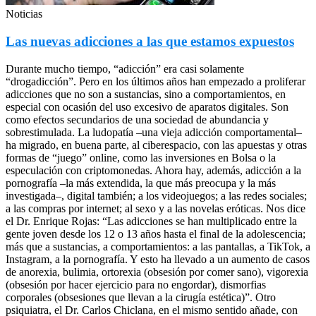
Noticias
Las nuevas adicciones a las que estamos expuestos
Durante mucho tiempo, “adicción” era casi solamente
“drogadicción”. Pero en los últimos años han empezado a proliferar
adicciones que no son a sustancias, sino a comportamientos, en
especial con ocasión del uso excesivo de aparatos digitales. Son
como efectos secundarios de una sociedad de abundancia y
sobrestimulada. La ludopatía –una vieja adicción comportamental–
ha migrado, en buena parte, al ciberespacio, con las apuestas y otras
formas de “juego” online, como las inversiones en Bolsa o la
especulación con criptomonedas. Ahora hay, además, adicción a la
pornografía –la más extendida, la que más preocupa y la más
investigada–, digital también; a los videojuegos; a las redes sociales;
a las compras por internet; al sexo y a las novelas eróticas. Nos dice
el Dr. Enrique Rojas: “Las adicciones se han multiplicado entre la
gente joven desde los 12 o 13 años hasta el final de la adolescencia;
más que a sustancias, a comportamientos: a las pantallas, a TikTok, a
Instagram, a la pornografía. Y esto ha llevado a un aumento de casos
de anorexia, bulimia, ortorexia (obsesión por comer sano), vigorexia
(obsesión por hacer ejercicio para no engordar), dismorfias
corporales (obsesiones que llevan a la cirugía estética)”. Otro
psiquiatra, el Dr. Carlos Chiclana, en el mismo sentido añade, con