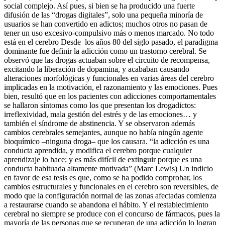
social complejo. Así pues, si bien se ha producido una fuerte
difusión de las “drogas digitales”, solo una pequeña minoría de
usuarios se han convertido en adictos; muchos otros no pasan de
tener un uso excesivo-compulsivo más o menos marcado. No todo
está en el cerebro Desde los años 80 del siglo pasado, el paradigma
dominante fue definir la adicción como un trastorno cerebral. Se
observó que las drogas actuaban sobre el circuito de recompensa,
excitando la liberación de dopamina, y acababan causando
alteraciones morfológicas y funcionales en varias áreas del cerebro
implicadas en la motivación, el razonamiento y las emociones. Pues
bien, resultó que en los pacientes con adicciones comportamentales
se hallaron síntomas como los que presentan los drogadictos:
irreflexividad, mala gestión del estrés y de las emociones… y
también el síndrome de abstinencia. Y se observaron además
cambios cerebrales semejantes, aunque no había ningún agente
bioquímico –ninguna droga– que los causara. “la adicción es una
conducta aprendida, y modifica el cerebro porque cualquier
aprendizaje lo hace; y es más difícil de extinguir porque es una
conducta habituada altamente motivada” (Marc Lewis) Un indicio
en favor de esa tesis es que, como se ha podido comprobar, los
cambios estructurales y funcionales en el cerebro son reversibles, de
modo que la configuración normal de las zonas afectadas comienza
a restaurarse cuando se abandona el hábito. Y el restablecimiento
cerebral no siempre se produce con el concurso de fármacos, pues la
mayoría de las personas que se recuperan de una adicción lo logran