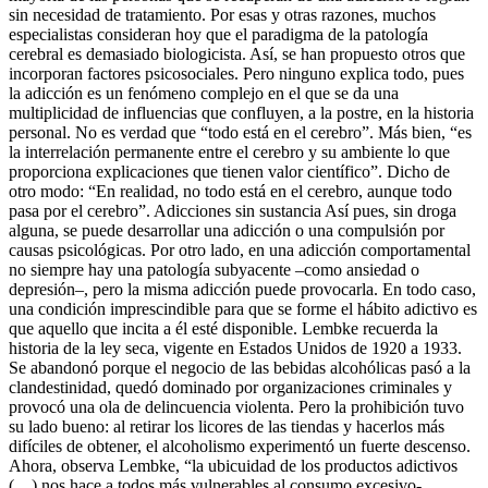
sin necesidad de tratamiento. Por esas y otras razones, muchos
especialistas consideran hoy que el paradigma de la patología
cerebral es demasiado biologicista. Así, se han propuesto otros que
incorporan factores psicosociales. Pero ninguno explica todo, pues
la adicción es un fenómeno complejo en el que se da una
multiplicidad de influencias que confluyen, a la postre, en la historia
personal. No es verdad que “todo está en el cerebro”. Más bien, “es
la interrelación permanente entre el cerebro y su ambiente lo que
proporciona explicaciones que tienen valor científico”. Dicho de
otro modo: “En realidad, no todo está en el cerebro, aunque todo
pasa por el cerebro”. Adicciones sin sustancia Así pues, sin droga
alguna, se puede desarrollar una adicción o una compulsión por
causas psicológicas. Por otro lado, en una adicción comportamental
no siempre hay una patología subyacente –como ansiedad o
depresión–, pero la misma adicción puede provocarla. En todo caso,
una condición imprescindible para que se forme el hábito adictivo es
que aquello que incita a él esté disponible. Lembke recuerda la
historia de la ley seca, vigente en Estados Unidos de 1920 a 1933.
Se abandonó porque el negocio de las bebidas alcohólicas pasó a la
clandestinidad, quedó dominado por organizaciones criminales y
provocó una ola de delincuencia violenta. Pero la prohibición tuvo
su lado bueno: al retirar los licores de las tiendas y hacerlos más
difíciles de obtener, el alcoholismo experimentó un fuerte descenso.
Ahora, observa Lembke, “la ubicuidad de los productos adictivos
(…) nos hace a todos más vulnerables al consumo excesivo-