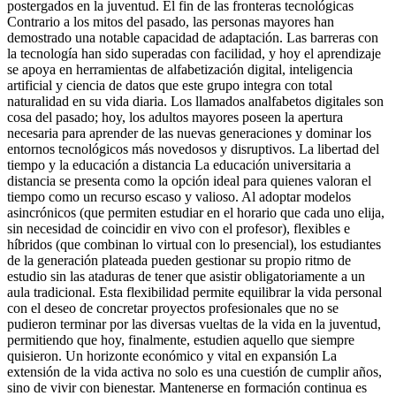
postergados en la juventud. El fin de las fronteras tecnológicas
Contrario a los mitos del pasado, las personas mayores han
demostrado una notable capacidad de adaptación. Las barreras con
la tecnología han sido superadas con facilidad, y hoy el aprendizaje
se apoya en herramientas de alfabetización digital, inteligencia
artificial y ciencia de datos que este grupo integra con total
naturalidad en su vida diaria. Los llamados analfabetos digitales son
cosa del pasado; hoy, los adultos mayores poseen la apertura
necesaria para aprender de las nuevas generaciones y dominar los
entornos tecnológicos más novedosos y disruptivos. La libertad del
tiempo y la educación a distancia La educación universitaria a
distancia se presenta como la opción ideal para quienes valoran el
tiempo como un recurso escaso y valioso. Al adoptar modelos
asincrónicos (que permiten estudiar en el horario que cada uno elija,
sin necesidad de coincidir en vivo con el profesor), flexibles e
híbridos (que combinan lo virtual con lo presencial), los estudiantes
de la generación plateada pueden gestionar su propio ritmo de
estudio sin las ataduras de tener que asistir obligatoriamente a un
aula tradicional. Esta flexibilidad permite equilibrar la vida personal
con el deseo de concretar proyectos profesionales que no se
pudieron terminar por las diversas vueltas de la vida en la juventud,
permitiendo que hoy, finalmente, estudien aquello que siempre
quisieron. Un horizonte económico y vital en expansión La
extensión de la vida activa no solo es una cuestión de cumplir años,
sino de vivir con bienestar. Mantenerse en formación continua es