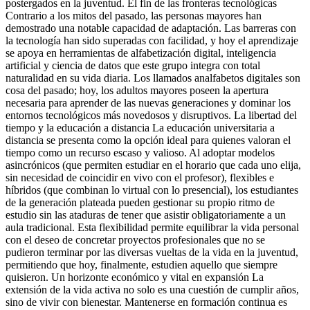
postergados en la juventud. El fin de las fronteras tecnológicas
Contrario a los mitos del pasado, las personas mayores han
demostrado una notable capacidad de adaptación. Las barreras con
la tecnología han sido superadas con facilidad, y hoy el aprendizaje
se apoya en herramientas de alfabetización digital, inteligencia
artificial y ciencia de datos que este grupo integra con total
naturalidad en su vida diaria. Los llamados analfabetos digitales son
cosa del pasado; hoy, los adultos mayores poseen la apertura
necesaria para aprender de las nuevas generaciones y dominar los
entornos tecnológicos más novedosos y disruptivos. La libertad del
tiempo y la educación a distancia La educación universitaria a
distancia se presenta como la opción ideal para quienes valoran el
tiempo como un recurso escaso y valioso. Al adoptar modelos
asincrónicos (que permiten estudiar en el horario que cada uno elija,
sin necesidad de coincidir en vivo con el profesor), flexibles e
híbridos (que combinan lo virtual con lo presencial), los estudiantes
de la generación plateada pueden gestionar su propio ritmo de
estudio sin las ataduras de tener que asistir obligatoriamente a un
aula tradicional. Esta flexibilidad permite equilibrar la vida personal
con el deseo de concretar proyectos profesionales que no se
pudieron terminar por las diversas vueltas de la vida en la juventud,
permitiendo que hoy, finalmente, estudien aquello que siempre
quisieron. Un horizonte económico y vital en expansión La
extensión de la vida activa no solo es una cuestión de cumplir años,
sino de vivir con bienestar. Mantenerse en formación continua es